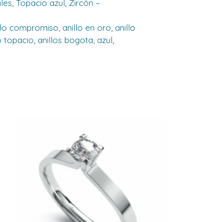
ales
,
Topacio azul
,
Zircón –
llo compromiso
,
anillo en oro
,
anillo
o topacio
,
anillos bogota
,
azul
,