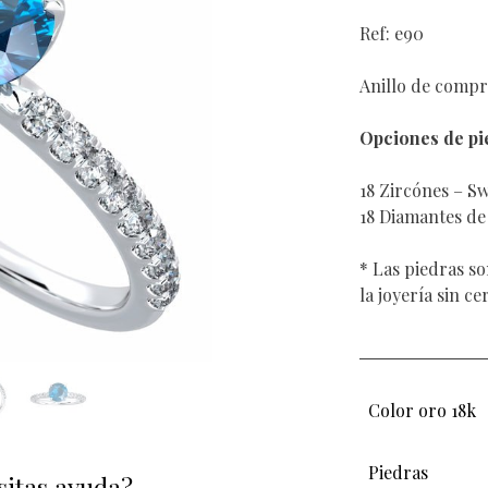
Ref: e90
Anillo de comp
Opciones de pie
18 Zircónes – S
18 Diamantes de 
* Las piedras s
la joyería sin ce
Color oro 18k
Piedras
sitas ayuda?