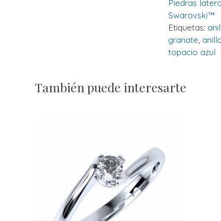
Piedras later
Swarovski™
Etiquetas:
ani
granate
,
anill
topacio azul
También puede interesarte