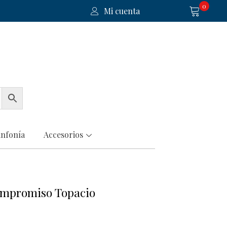
0
Mi cuenta
infonía
Accesorios
compromiso Topacio