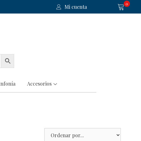
0
Mi cuenta
infonía
Accesorios