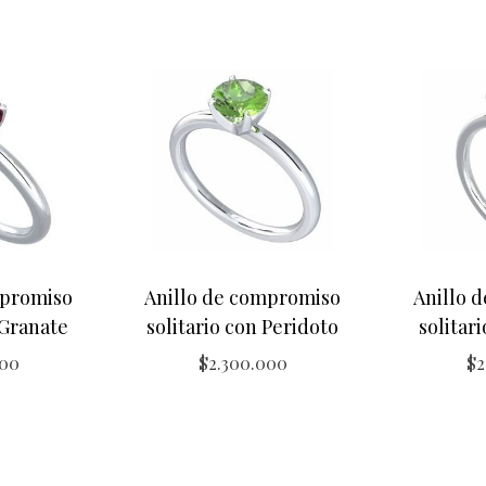
mpromiso
Anillo de compromiso
Anillo 
 Granate
solitario con Peridoto
solitar
000
$
2.300.000
$
2