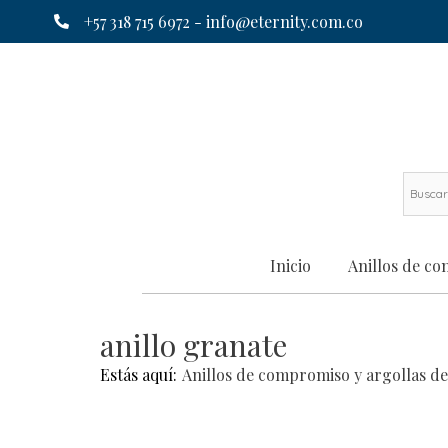
+57 318 715 6972 -
info@eternity.com.co
Inicio
Anillos de c
anillo granate
Estás aquí:
Anillos de compromiso y argollas d