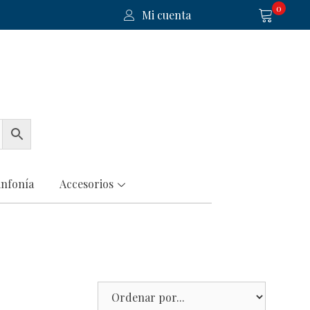
0
Mi cuenta
infonía
Accesorios