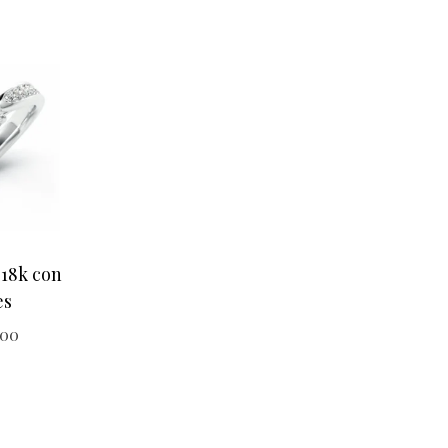
 18k con
es
000