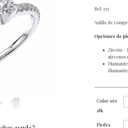
Ref: e71
Anillo de comp
Opciones de pi
Zircón –
zircones 
Diamante 
diamantes
Color oro
18k
Piedra
sitas ayuda?