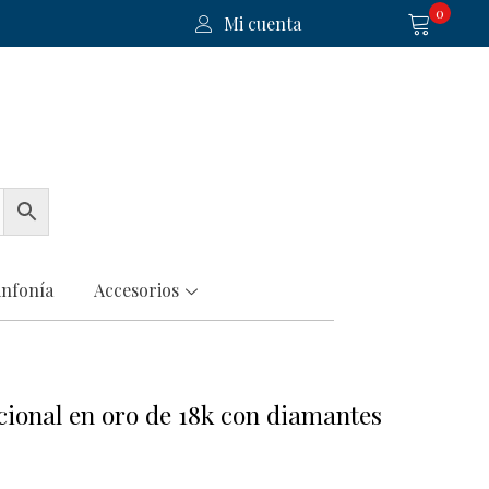
0
Mi cuenta
infonía
Accesorios
icional en oro de 18k con diamantes