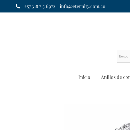
+57 318 715 6972 -
info@eternity.com.co
Inicio
Anillos de c