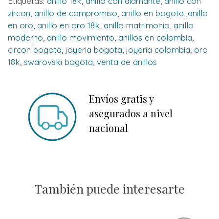
Etiquetas:
anillo 18k
,
anillo con diamante
,
anillo con
zircon
,
anillo de compromiso
,
anillo en bogota
,
anillo
en oro
,
anillo en oro 18k
,
anillo matrimonio
,
anillo
moderno
,
anillo movimiento
,
anillos en colombia
,
circon bogota
,
joyeria bogota
,
joyeria colombia
,
oro
18k
,
swarovski bogota
,
venta de anillos
Envíos gratis y
asegurados a nivel
nacional
También puede interesarte