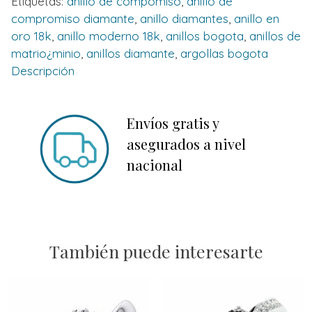
Etiquetas:
anillo de compomiso
,
anillo de
compromiso diamante
,
anillo diamantes
,
anillo en
oro 18k
,
anillo moderno 18k
,
anillos bogota
,
anillos de
matrio¿minio
,
anillos diamante
,
argollas bogota
Descripción
Envíos gratis y
asegurados a nivel
nacional
También puede interesarte